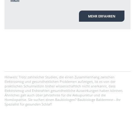
mich!
MEHR ERFAHREN
Hinweis: Trotz zahlreicher Studien, die einen Zusammenhang zwischen
Elektrosmog und gesundheitlichen Problemen aufzeigen, ist es von der
praktischen Schulmedizin bisher wissenschaftlich nicht anerkannt, dass
Elektrosmog und Erdstrahlen gesundheitliche Auswirkungen haben können.
Ähnliches galt auch über Jahrzehnte für die Akkupunktur und die
Homöopathie. Sie suchen einen Baubiologen? Baubiologe Baldermnn - Ihr
Spezialist für gesunden Schlaf!