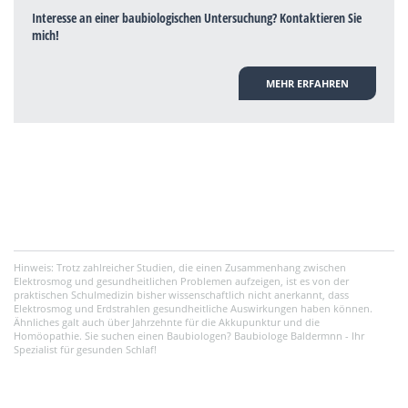
Interesse an einer baubiologischen Untersuchung? Kontaktieren Sie
mich!
MEHR ERFAHREN
Hinweis: Trotz zahlreicher Studien, die einen Zusammenhang zwischen
Elektrosmog und gesundheitlichen Problemen aufzeigen, ist es von der
praktischen Schulmedizin bisher wissenschaftlich nicht anerkannt, dass
Elektrosmog und Erdstrahlen gesundheitliche Auswirkungen haben können.
Ähnliches galt auch über Jahrzehnte für die Akkupunktur und die
Homöopathie. Sie suchen einen Baubiologen? Baubiologe Baldermnn - Ihr
Spezialist für gesunden Schlaf!