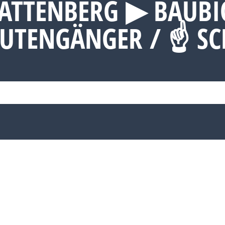
ATTENBERG ▶︎ BAUB
RUTENGÄNGER / ☝ S