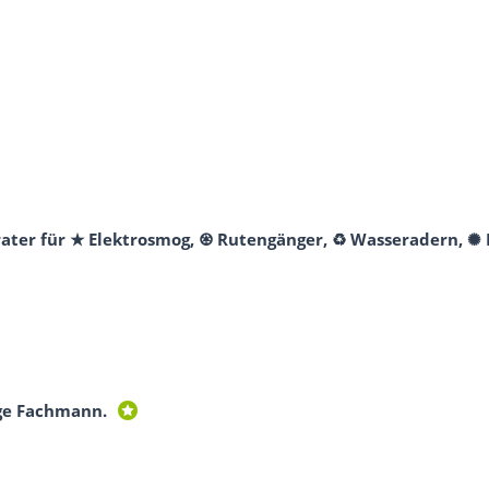
erater für ★ Elektrosmog, ♼ Rutengänger, ♻ Wasseradern, ✺
ge Fachmann.