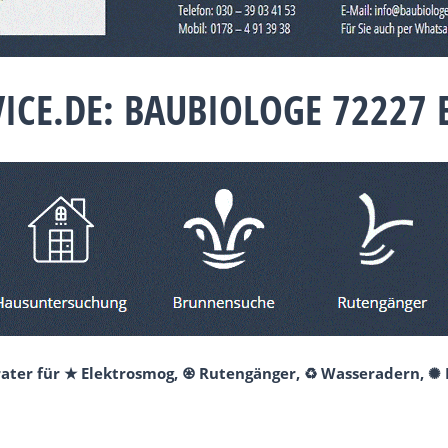
VICE.DE: BAUBIOLOGE 72227
erater für ★ Elektrosmog, ♼ Rutengänger, ♻ Wasseradern, ✺