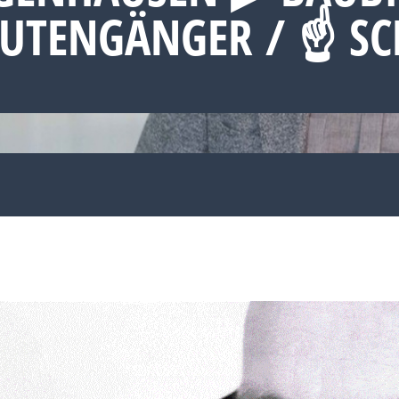
RUTENGÄNGER / ☝ S