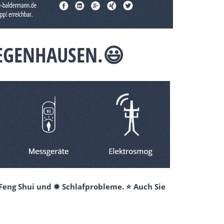
 EGENHAUSEN.😃
 Feng Shui und ✹ Schlafprobleme. ⭐ Auch Sie