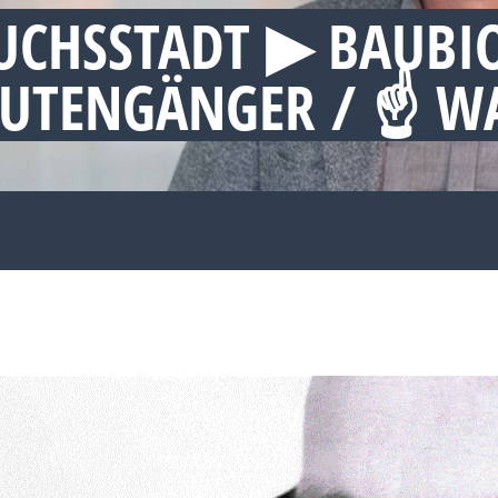
UCHSSTADT ▶︎ BAUBI
 RUTENGÄNGER / ☝ 