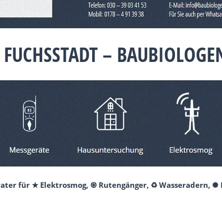
 FUCHSSTADT – BAUBIOLOGEN
erater für ★ Elektrosmog, ♼ Rutengänger, ♻ Wasseradern, ✺