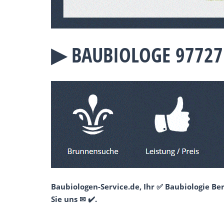
▶︎ BAUBIOLOGE 97727
Baubiologen-Service.de, Ihr ✅ Baubiologie B
Sie uns ✉ ✔️.