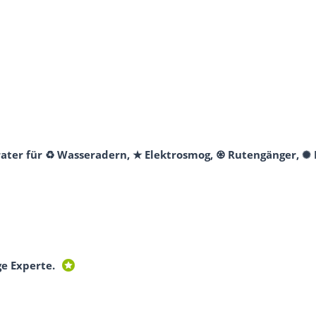
erater für ♻ Wasseradern, ★ Elektrosmog, ♼ Rutengänger, ✺
ge Experte.