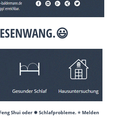
 JESENWANG.😃
 Feng Shui oder ✹ Schlafprobleme. ⭐ Melden