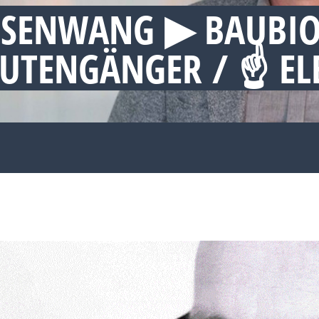
ESENWANG ▶︎ BAUBI
 RUTENGÄNGER / ☝ 