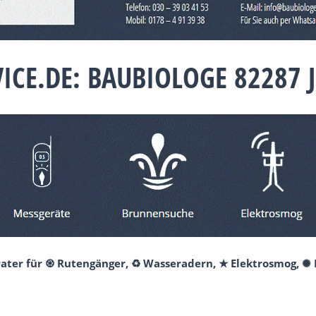
VICE.DE: BAUBIOLOGE 82287
erater für ♼ Rutengänger, ♻ Wasseradern, ★ Elektrosmog, ✺