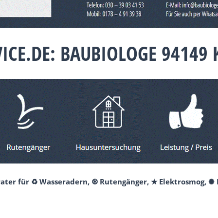
ICE.DE: BAUBIOLOGE 94149
erater für ♻ Wasseradern, ♼ Rutengänger, ★ Elektrosmog, ✺