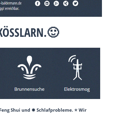
 KÖSSLARN.🙂
 Feng Shui und ✹ Schlafprobleme. ⭐ Wir