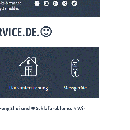
VICE.DE.🙂
 Feng Shui und ✹ Schlafprobleme. ⭐ Wir