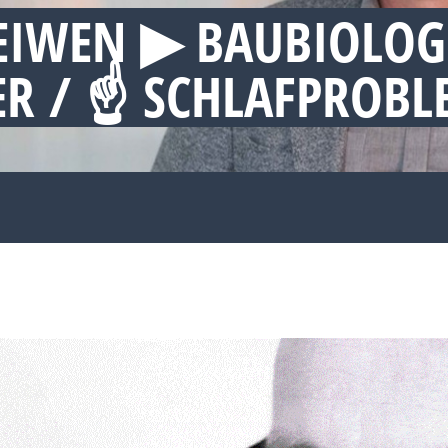
EIWEN ▶︎ BAUBIOLOG
R / ☝ SCHLAFPROB