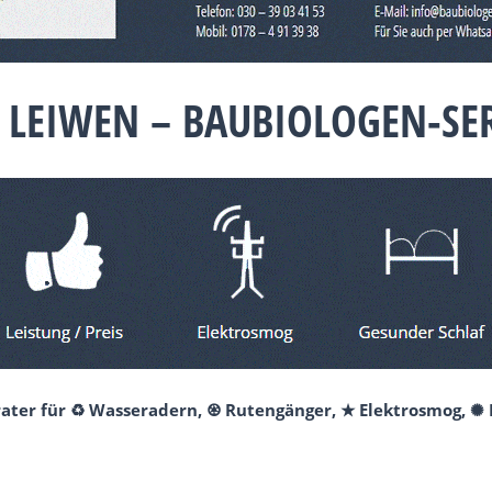
 LEIWEN – BAUBIOLOGEN-SER
erater für ♻ Wasseradern, ♼ Rutengänger, ★ Elektrosmog, ✺