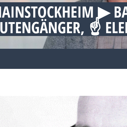
AINSTOCKHEIM ▶︎ B
 RUTENGÄNGER, ☝ E