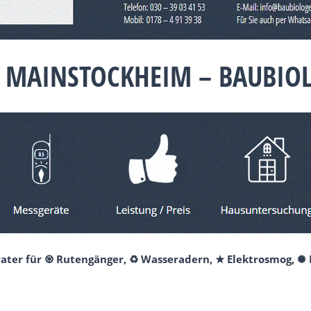
0 MAINSTOCKHEIM – BAUBIOL
rater für ♼ Rutengänger, ♻ Wasseradern, ★ Elektrosmog, ✺ 