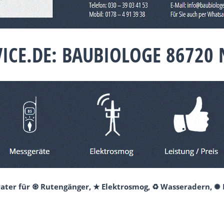
VICE.DE: BAUBIOLOGE 86720
erater für ♼ Rutengänger, ★ Elektrosmog, ♻ Wasseradern, 