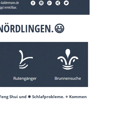
 NÖRDLINGEN.😃
✺ Feng Shui und ✹ Schlafprobleme. ⭐ Kommen