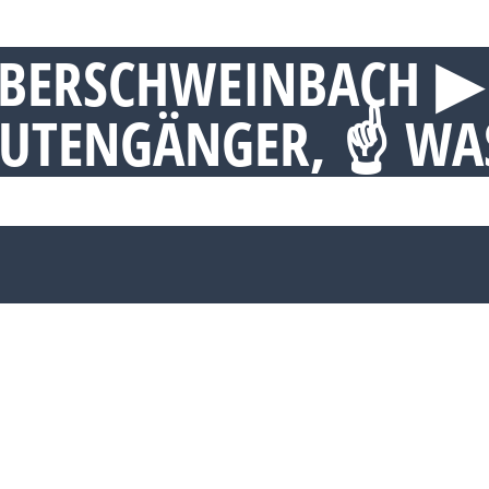
BERSCHWEINBACH ▶︎
 RUTENGÄNGER, ☝ W