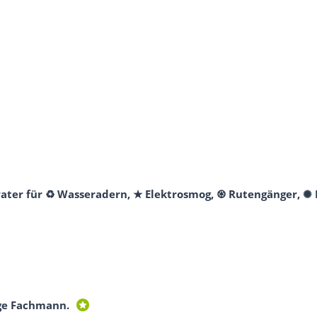
rater für ♻ Wasseradern, ★ Elektrosmog, ♼ Rutengänger, ✺ 
ge Fachmann.