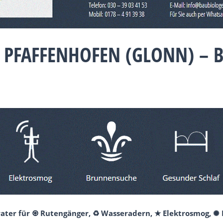
5 PFAFFENHOFEN (GLONN) – 
rater für ♼ Rutengänger, ♻ Wasseradern, ★ Elektrosmog, ✺ 