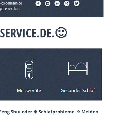
SERVICE.DE.🙂
 Feng Shui oder ✹ Schlafprobleme. ⭐ Melden