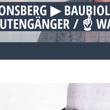
ONSBERG ▶︎ BAUBIO
 RUTENGÄNGER / ☝ 