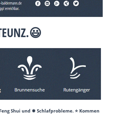
TEUNZ.😃
✺ Feng Shui und ✹ Schlafprobleme. ⭐ Kommen