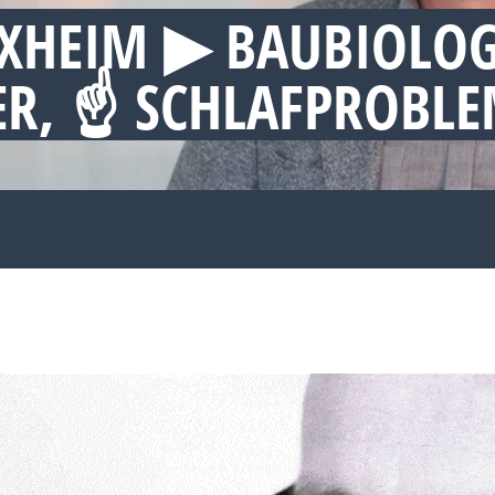
XHEIM ▶︎ BAUBIOLOG
R, ☝ SCHLAFPROBL