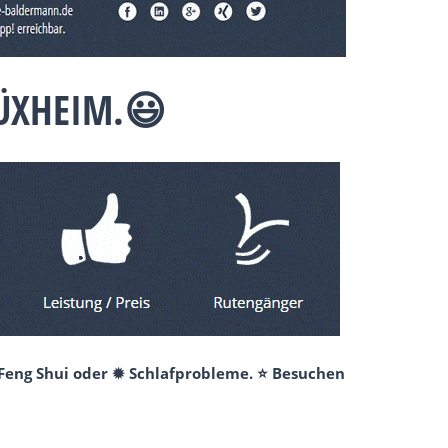
 ÜXHEIM.😃
 Feng Shui oder ✹ Schlafprobleme. ⭐ Besuchen