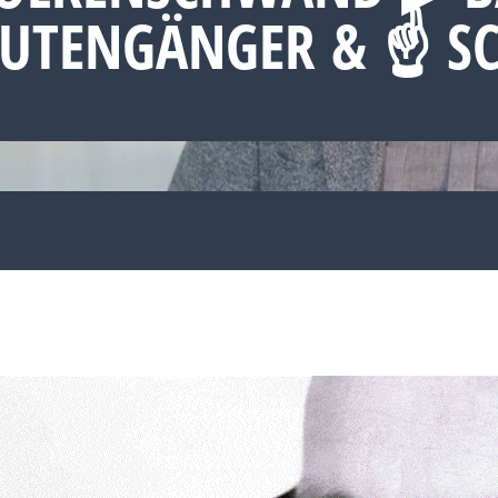
RUTENGÄNGER & ☝ S