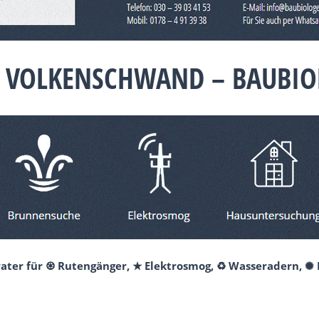
6 VOLKENSCHWAND – BAUBIO
erater für ♼ Rutengänger, ★ Elektrosmog, ♻ Wasseradern, ✺