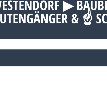
ESTENDORF ▶︎ BAUB
RUTENGÄNGER & ☝ S