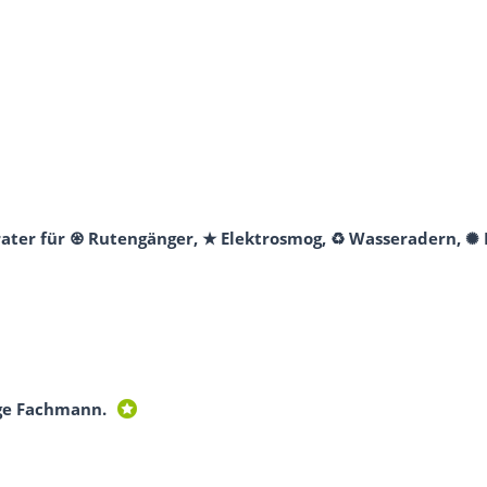
erater für ♼ Rutengänger, ★ Elektrosmog, ♻ Wasseradern, ✺
ge Fachmann.