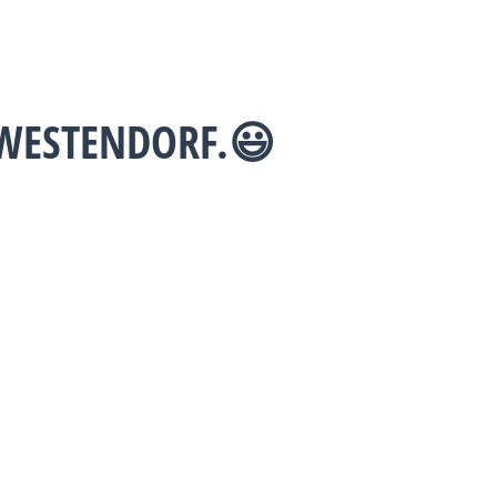
 WESTENDORF.😃