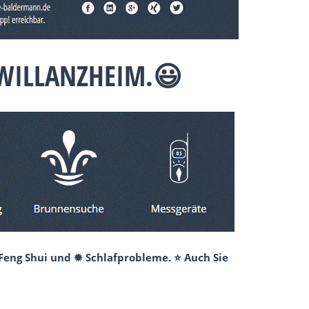
 WILLANZHEIM.😃
 Feng Shui und ✹ Schlafprobleme. ⭐ Auch Sie