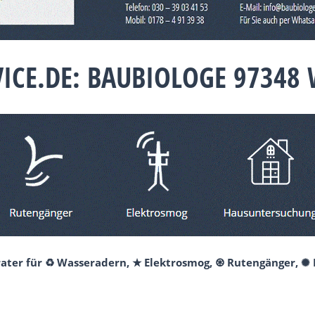
VICE.DE: BAUBIOLOGE 97348
erater für ♻ Wasseradern, ★ Elektrosmog, ♼ Rutengänger, ✺