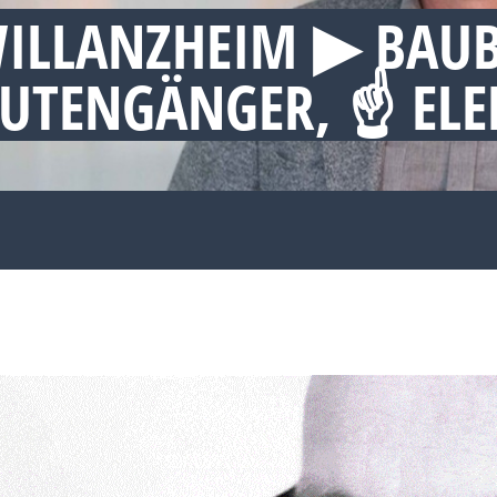
ILLANZHEIM ▶︎ BAU
 RUTENGÄNGER, ☝ E